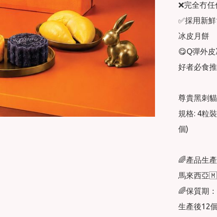
❌完全冇任
✅採用新鮮
冰皮月餅

😋Q彈外皮
好者必食推
尊貴黑刺貓
規格: 4粒
個)

🌈產品生產
馬來西亞🇲
🌈保質期：

生產後12個