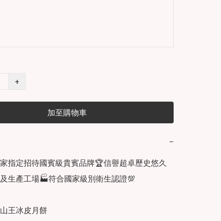
+
加至購物車
−
家指定招待國賓級貴賓品牌🏆信譽超卓歷史悠久
園及生產工場🏭符合國家級別衛生認證💯

山王冰皮月餅
