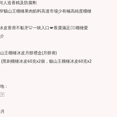
何人造香精及防腐劑

💯貓山王榴槤果肉餡料高達市場少有極高純度榴槤
冰皮香滑不黏牙🦷一啖入口💋香濃滿足👍🏻榴槤愛
介

山王榴槤冰皮月餅禮盒(月餅劵)

裝 (黑刺榴槤冰皮60克x2個，貓山王榴槤冰皮60克x2
地：



月
