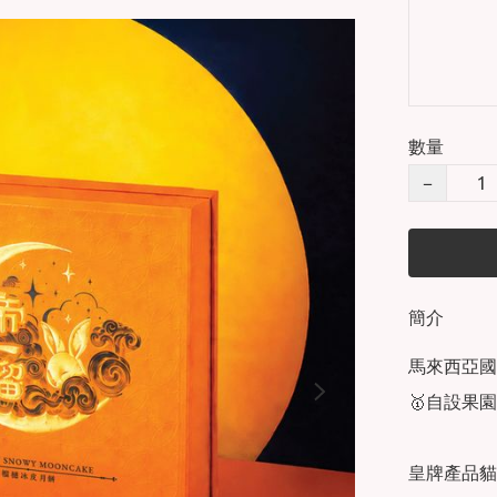
數量
−
簡介
馬來西亞國
🥇自設果
皇牌產品貓