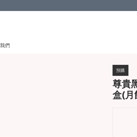
我們
預購
尊貴
盒(月