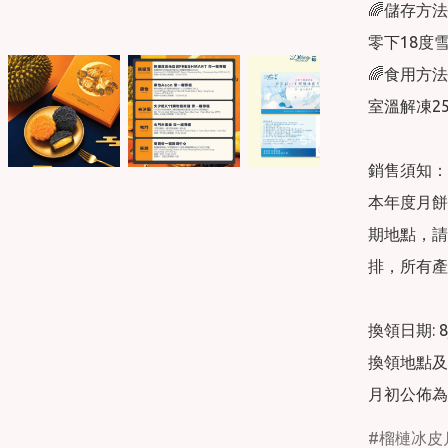
🌈儲存方法
零下18度雪
🌈食用方法
室溫解凍25
銷售須知：

本年度月餅
期地點，請
排，所有產
換領日期: 8/9
換領地點及日
月初公佈為
榴槤冰皮