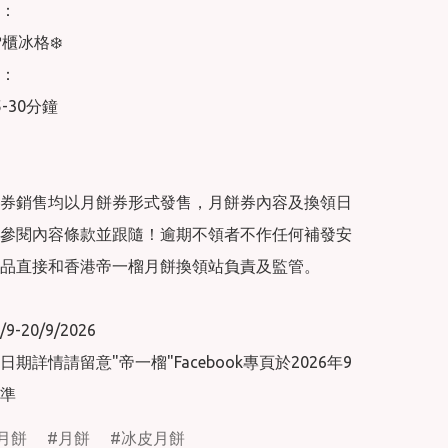
：

櫃冰格❄️

：

-30分鐘

券銷售均以月餅券形式發售，月餅券內容及換領日
參閱內容條款並跟隨！逾期不領者不作任何補發安
品直接和香港帝一榴月餅換領站負責及監管。

-20/9/2026

期詳情請留意"帝一榴"Facebook專頁於2026年9
準
月餅
月餅
冰皮月餅