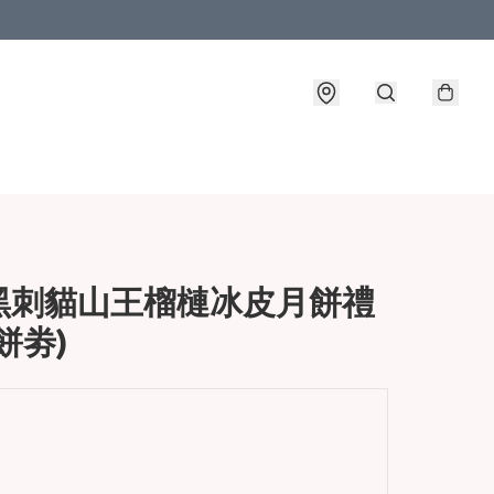
黑刺貓山王榴槤冰皮月餅禮
餅劵)