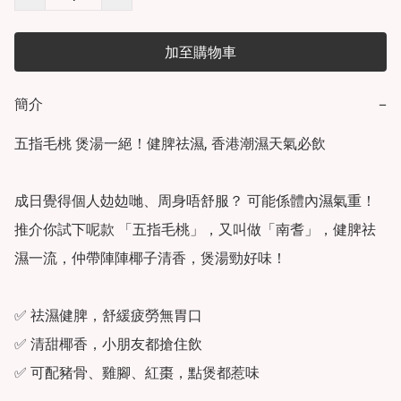
加至購物車
簡介
−
五指毛桃 煲湯一絕！健脾祛濕, 香港潮濕天氣必飲

成日覺得個人攰攰哋、周身唔舒服？ 可能係體內濕氣重！
推介你試下呢款 「五指毛桃」，又叫做「南耆」，健脾祛
濕一流，仲帶陣陣椰子清香，煲湯勁好味！

✅ 祛濕健脾，舒緩疲勞無胃口

✅ 清甜椰香，小朋友都搶住飲

✅ 可配豬骨、雞腳、紅棗，點煲都惹味