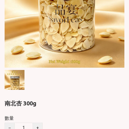
南北杏 300g
數量
−
+