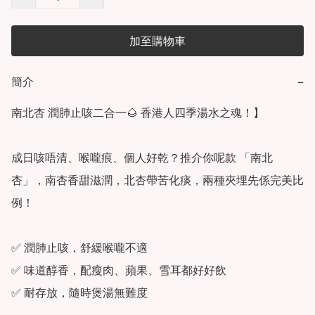
加至購物車
簡介
−
南北杏 潤肺止咳二合一🌰 香港人四季湯水之魂！】

成日咳唔清、喉嚨痕、個人好乾？推介你呢款 「南北
杏」，南杏香甜滋潤，北杏帶苦化痰，兩種夾埋先係完美比
例！

✅ 潤肺止咳，舒緩喉嚨不適

✅ 味道醇香，配瘦肉、蘋果、雪耳都好好飲

✅ 耐存放，隨時煲湯無難度