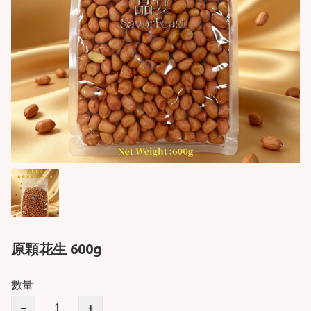
原顆花生 600g
數量
−
+