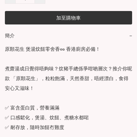
加至購物車
簡介
−
原顆花生 煲湯炆餸零舍香🥜 香港廚房必備！

煮齋湯成日覺得唔夠味？炆豬手總係爭咁啲層次？推介你呢
款 「原顆花生」，粒粒飽滿，天然香甜，唔經漂白，食得
安心又滋味！

✅ 富含蛋白質，營養滿滿

✅ 口感鬆化，煲湯、炆餸、煮糖水都啱

✅ 耐存放，隨時加餸冇難度