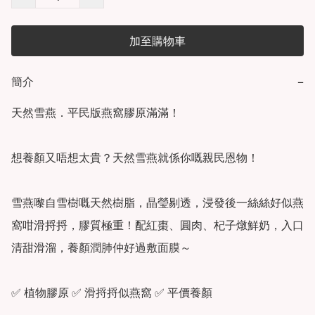
加至購物車
簡介
−
天然雪燕．平民版燕窩膠原滿滿！

想養顏又唔想太貴？天然雪燕就係你嘅親民恩物！

雪燕嚟自雪樹嘅天然樹脂，晶瑩剔透，浸發後一絲絲好似燕
窩咁滑捋捋，膠質極重！配紅棗、圓肉、杞子燉鮮奶，入口
清甜滑溜，養顏潤肺仲好過敷面膜～

✅ 植物膠原 ✅ 滑捋捋似燕窩 ✅ 平價養顏