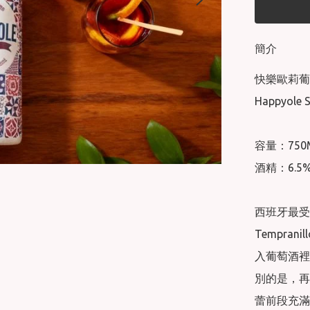
簡介
快樂歐莉葡
Happyole S
容量：750M
酒精：6.5%
西班牙最受歡
Tempra
入葡萄酒裡
別的是，再
蕾前段充滿