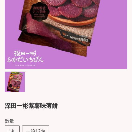
深田一彬紫薯味薄餅
數量
1包
一箱12包