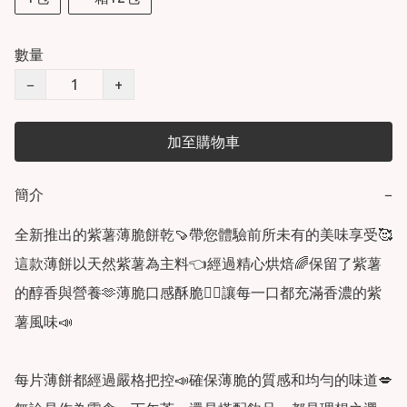
數量
−
+
加至購物車
簡介
−
全新推出的紫薯薄脆餅乾🍠帶您體驗前所未有的美味享受🥰
這款薄餅以天然紫薯為主料👈經過精心烘焙🌈保留了紫薯
的醇香與營養🫶薄脆口感酥脆👍🏻讓每一口都充滿香濃的紫
薯風味📣

每片薄餅都經過嚴格把控📣確保薄脆的質感和均勻的味道💋