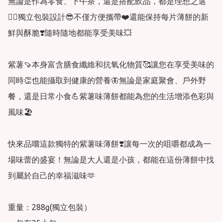
無論是作為零食、下午茶，還是搭配飲品，都是理想之選
👍🏻獨立包裝設計😎不僅方便攜帶❤️還能保持每片薄餅的新
鮮與酥脆❣️隨時隨地都能享受美味💥

紫薯🍠本身富含膳食纖維和抗氧化物質🥰讓您在享受美味的
同時👏也能攝取到健康的營養🦋無論是家庭聚會、戶外野
餐，還是日常小食💪紫薯味薄餅都能為您的生活增添色彩與
風味🏖️

快來品嚐這款獨特的紫薯味薄餅❣️讓每一次的咀嚼都成為一
場味蕾的盛宴！無論是大人還是小孩，都能在這份薄餅中找
到屬於自己的幸福滋味🫶

重量：288g(獨立包裝）
