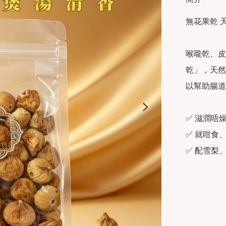
無花果乾 
喉嚨乾、皮
乾」，天然
以幫助腸道
✅ 滋潤唔
✅ 就咁食
✅ 配雪梨