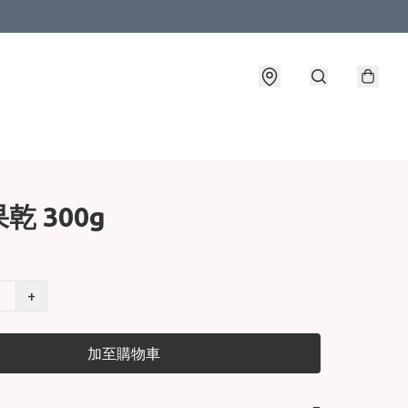
乾 300g
+
加至購物車
−