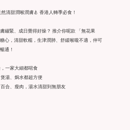
天然清甜潤喉潤膚🍐 香港人轉季必食！

膚繃緊、成日覺得好燥？ 推介你呢款 「無花果
糖心，清甜軟糯，生津潤肺、舒緩喉嚨不適，仲可
暢通！

燥，一家大細都啱食

、煲湯、焗水都超方便

、百合、瘦肉，湯水清甜到無朋友