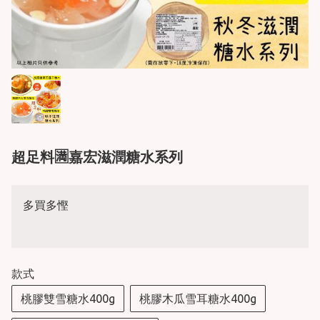
超足料🈵嘉宏滋潤糖水系列
多買多慳
款式
桃膠雙雪糖水400g
桃膠木瓜雪耳糖水400g