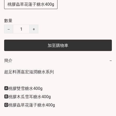
桃膠蟲草花蓮子糖水400g
數量
−
+
加至購物車
簡介
−
超足料🈵嘉宏滋潤糖水系列

🅰️桃膠雙雪糖水400g

🅱️桃膠木瓜雪耳糖水400g

🅾️桃膠蟲草花蓮子糖水400g
