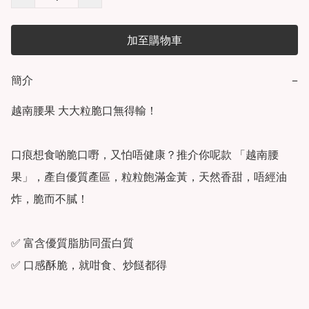
加至購物車
簡介
−
越南腰果 大大粒脆口無得輸！

口痕想食啲脆口嘢，又怕唔健康？推介你呢款 「越南腰
果」，產自優質產區，粒粒飽滿金黃，天然香甜，唔經油
炸，脆而不膩！

✅ 富含優質脂肪同蛋白質
