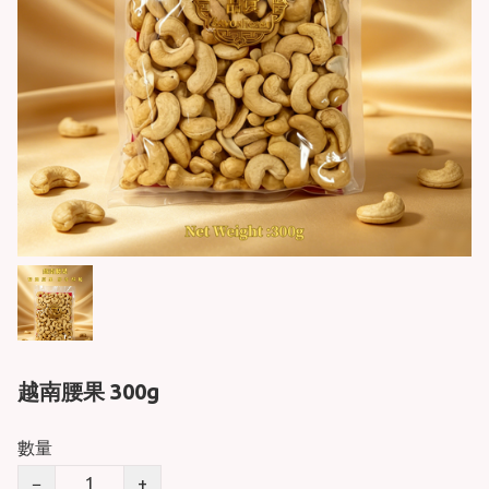
越南腰果 300g
數量
−
+