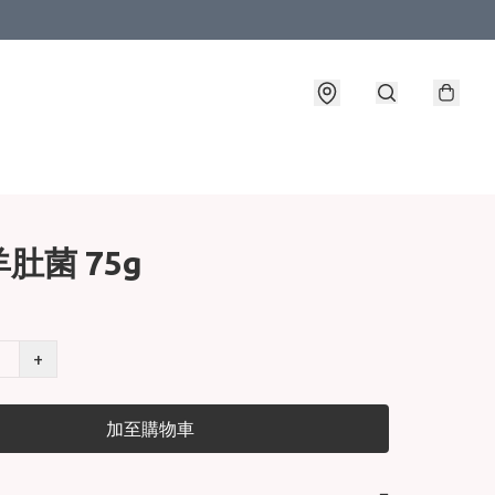
肚菌 75g
+
加至購物車
−