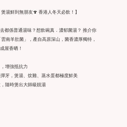
 煲湯鮮到無朋友🍄 香港人冬天必飲！】

去都係普通湯味？想飲碗真．濃郁菌湯？ 推介你
「雲南羊肚菌」，產自高原深山，菌香濃厚獨特，
成屋香晒！

胃，增強抵抗力

脆彈牙，煲湯、炆雞、蒸水蛋都極度鮮美

放，隨時煲出大師級靚湯