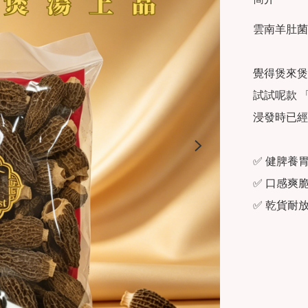
雲南羊肚菌
覺得煲來煲
試試呢款 
浸發時已經
✅ 健脾養
✅ 口感爽
✅ 乾貨耐