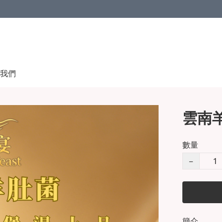
我們
雲南羊
數量
−
簡介