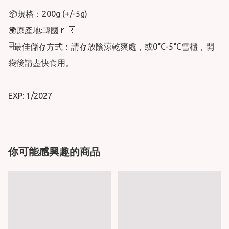
📦規格：200g (+/-5g)

🌍原產地:韓國🇰🇷

🗄最佳儲存方式：請存放陰涼乾爽處，或0°C-5°C雪櫃，開
袋後請盡快食用。

EXP: 1/2027
你可能感興趣的商品