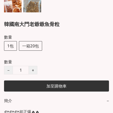
韓國南大門老爺爺魚骨粒
數量
1包
一箱20包
數量
−
+
加至購物車
簡介
−
🐟🐟🐟超正爆🔥🔥
