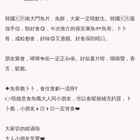
韓國🇰🇷南大門魚片、魚餅，大家一定唔默生。韓國🇰🇷最
強手信，勁好食😋，今次推介的係安康魚🐟魚骨。卜卜
骨，成粒都食，好味😋又過癮。好食🤤到唔口。

朋友聚會，啤啤🍻佢一定正👍🤩。好似薯片咁，嗦嗦聲，香
舌，鬆脆。

🐠魚骨脆卜卜，食住煲劇一流呀‼️

👉唔鐘意食魚嘅大人同小朋友，🉑️以食呢個補充鈣質，卜
卜脆，小朋友👧🏻👦🏻一定肯食❤️

大家切勿錯過啦

大人小朋友至愛❤️
