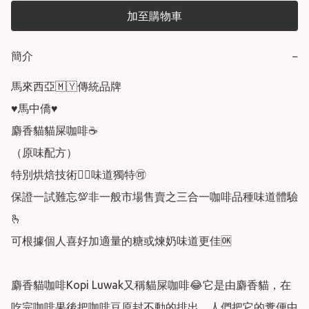
加至購物車
簡介
−
馬來西亞🇲🇾傳統品牌

♥️馬中僑♥️

麝香貓貓屎咖啡☕️

（原味配方）

特別烘焙技術👍🏻味道獨特🉑️

保證一試難忘💯非一般市場售賣之三合一咖啡品種味道體驗
🫰

可根據個人喜好加適量的糖或煉奶味道更佳🆗

麝香貓咖啡Kopi Luwak又稱貓屎咖啡😂它是由麝香貓，在
吃完咖啡果後把咖啡豆原封不動的排出，人們把它的糞便中