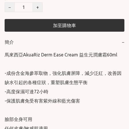
−
+
加至購物車
簡介
−
馬來西亞AkuaRiz Derm Ease Cream 益生元潤膚霜60ml

-成份含金海參萃取物，強化肌膚屏障，減少泛紅，改善因
缺水引起的各種症狀，重塑肌膚生態平衡

-高度保濕可達72小時

-保護肌膚免受有害紫外線和藍光傷害

臉部全身可用

任何皮膚/敏感肌適用
