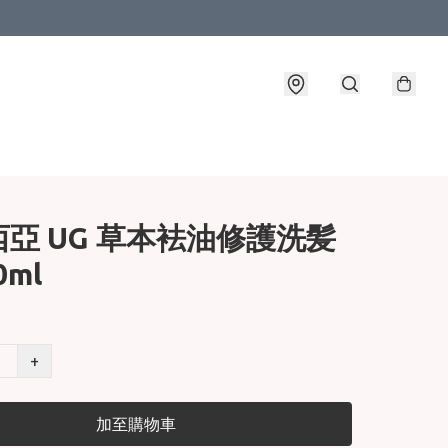
亞 UG 草本袪油修護洗髪
0ml
+
加至購物車