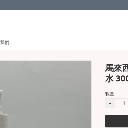
我們
馬來西
水 30
數量
−