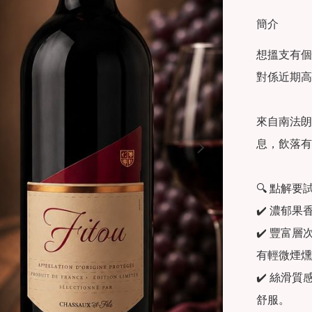
簡介
想搵支有個性
對係近期高 
來自南法朗
息，飲落有
🔍 點解要
✔️ 濃郁
✔️ 豐富
有輕微煙燻
✔️ 絲滑質
舒服。
