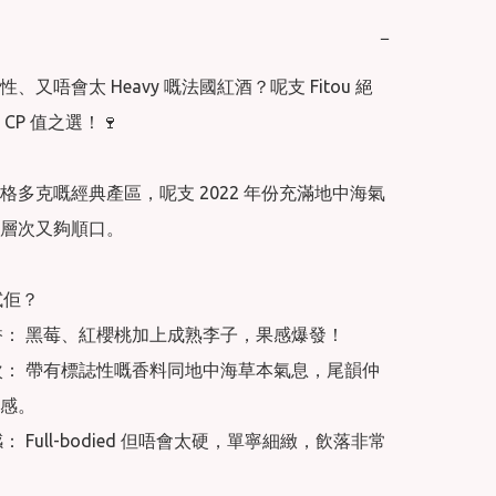
−
、又唔會太 Heavy 嘅法國紅酒？呢支 Fitou 絕
CP 值之選！🍷

格多克嘅經典產區，呢支 2022 年份充滿地中海氣
層次又夠順口。

試佢？

果香： 黑莓、紅櫻桃加上成熟李子，果感爆發！

層次： 帶有標誌性嘅香料同地中海草本氣息，尾韻仲
感。

感： Full-bodied 但唔會太硬，單寧細緻，飲落非常