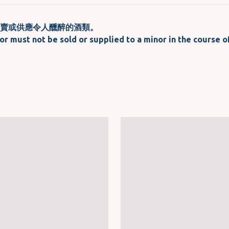
賣或供應令人醺醉的酒類。
or must not be sold or supplied to a minor in the course o