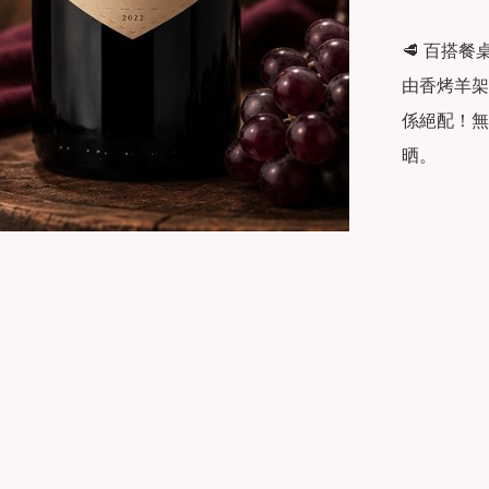
🥩 百搭餐
由香烤羊架
係絕配！無
晒。