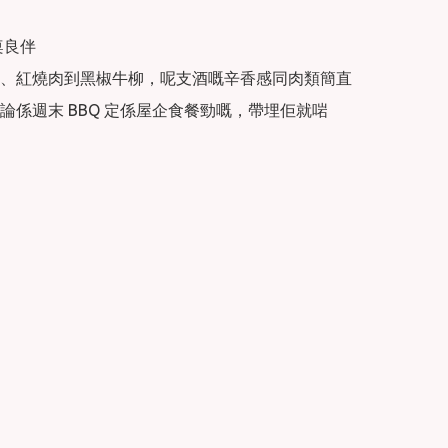
桌良伴

、紅燒肉到黑椒牛柳，呢支酒嘅辛香感同肉類簡直
論係週末 BBQ 定係屋企食餐勁嘅，帶埋佢就啱