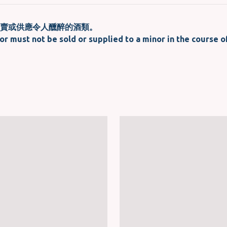
賣或供應令人醺醉的酒類。
or must not be sold or supplied to a minor in the course o