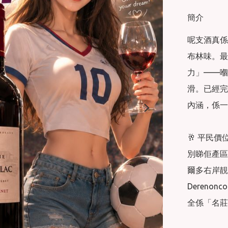
簡介
呢支酒真係
布林味。最
力」——嗰
滑。已經完
內涵，係一
🥂 平民價
別睇佢產區寫住
爾多右岸靚地
Dereno
全係「名莊