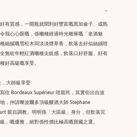
−
好有質感，一開瓶就聞到好豐富嘅黑加侖子、成熟
令我心心眼嘅，係嗰種經過時光雕琢嘅「老酒魅
種細膩嘅雪松木同淡淡煙草香，飲落去好似絲絨咁
全無咗年輕紅酒嗰種尖銳感，飲落口好舒服、好有
種好高級嘅享受。

位，大師級享受

 Bordeaux Supérieur 咁親民，其實佢出自波
，仲請嚟波爾多頂級釀酒大師 Stephane 
ncourt 親自調教。明明係「大區級」身分，但飲落完
級」嘅優雅，絕對係性價比極高嘅寶藏之選。