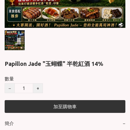
Papillon Jade "玉蝴蝶" 半乾紅酒 14%
數量
−
+
加至購物車
簡介
−