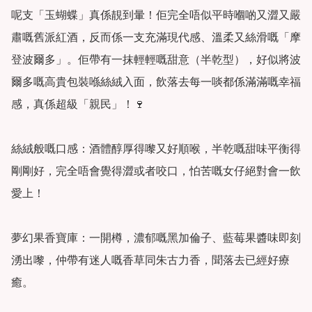
呢支「玉蝴蝶」真係靚到暈！佢完全唔似平時嗰啲又澀又嚴
肅嘅舊派紅酒，反而係一支充滿現代感、溫柔又絲滑嘅「摩
登波爾多」。佢帶有一抹輕輕嘅甜意（半乾型），好似將波
爾多嘅高貴包裝喺絲絨入面，飲落去每一啖都係滿滿嘅幸福
感，真係超級「親民」！🍷

絲絨般嘅口感：酒體醇厚得嚟又好順喉，半乾嘅甜味平衡得
剛剛好，完全唔會覺得澀或者咬口，怕苦嘅女仔絕對會一飲
愛上！

夢幻果香寶庫：一開樽，濃郁嘅黑加倫子、藍莓果醬味即刻
湧出嚟，仲帶有迷人嘅香草同朱古力香，聞落去已經好療
癒。
