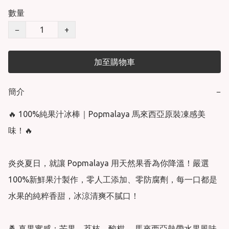
數量
−
+
加至購物車
簡介
−
🔥 100%純果汁冰棒｜Popmalaya 馬來西亞原裝凍感美
味！🔥

炎炎夏日，就讓 Popmalaya 用天然果香為你降溫！嚴選
100%新鮮果汁製作，零人工添加、零防腐劑，每一口都是
水果的純粹香甜，冰涼清爽不膩口！

🍍 真果實感：芒果、荔枝、酸柑… 馬來西亞熱帶水果風味