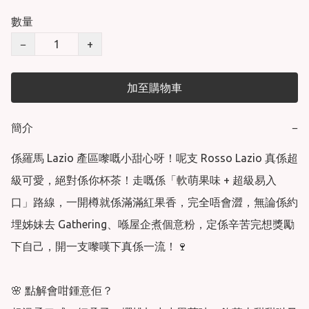
數量
−
+
加至購物車
簡介
−
係羅馬 Lazio 產區嚟嘅小甜心呀！呢支 Rosso Lazio 真係超
級可愛，絕對係你杯茶！走嘅係「軟萌果味 + 超級易入
口」路線，一開樽就係滿滿紅果香，完全唔會澀，無論係約
埋姊妹去 Gathering、喺屋企煮個意粉，定係辛苦完想獎勵
下自己，開一支嚟嘆下真係一流！🍷

🌸 點解會咁鍾意佢？
