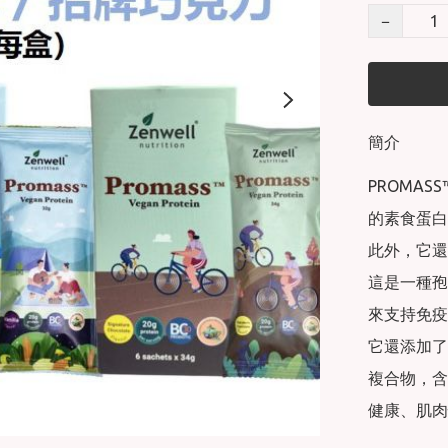
−
簡介
PROMA
的素⻝蛋⽩
此外，它還含
這是⼀種孢
來⽀持免疫
它還添加了 
複合物，含
健康、肌⾁