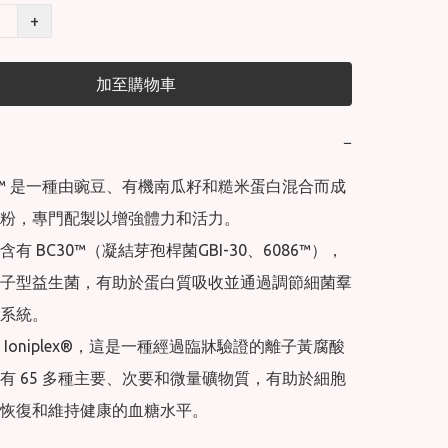
+
加至購物車
−
SS™ 是⼀種由豌⾖、有機南⽠籽和糙⽶蛋⽩混合⽽成
粉，專⾨配製以增強體⼒和活⼒。

有 BC30™（凝結芽孢桿菌GBI-30、6086™），
⼦型益⽣菌，有助於蛋⽩質吸收並通過調節細菌羣
系統。

Ioniplex®，這是⼀種經過臨牀驗證的離⼦⿈腐酸
有 65 多種主要、次要和微量礦物質，有助於細胞
恢復和維持健康的⾎糖⽔平。