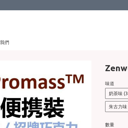
我們
Zen
味道
奶茶味 (32
朱古力味 (3
數量