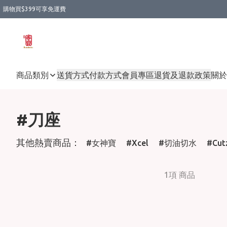
購物買$399可享免運費
商品類別
送貨方式
付款方式
會員專區
退貨及退款政策
關於
#刀座
其他熱賣商品：
女神寶
Xcel
切油切水
Cut
1項 商品