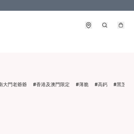
南大門老爺爺
香港及澳門限定
薄脆
高鈣
黑芝麻