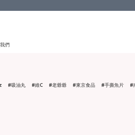
我們
z
吸油丸
維C
老爺爺
東京食品
手撕魚片