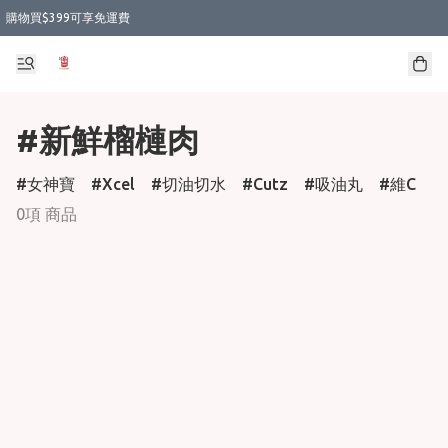
購物買$399可享免運費
#新鮮榴槤肉
女神寶
Xcel
切油切水
Cutz
吸油丸
維C
0項 商品