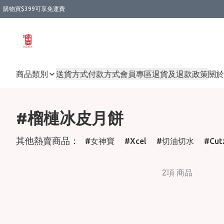
購物買$399可享免運費
商品類別
送貨方式
付款方式
會員專區
退貨及退款政策
關於
#榴槤冰皮月餅
其他熱賣商品：
女神寶
Xcel
切油切水
Cut
2項 商品