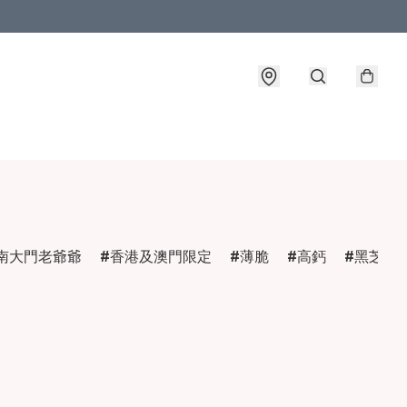
南大門老爺爺
香港及澳門限定
薄脆
高鈣
黑芝麻