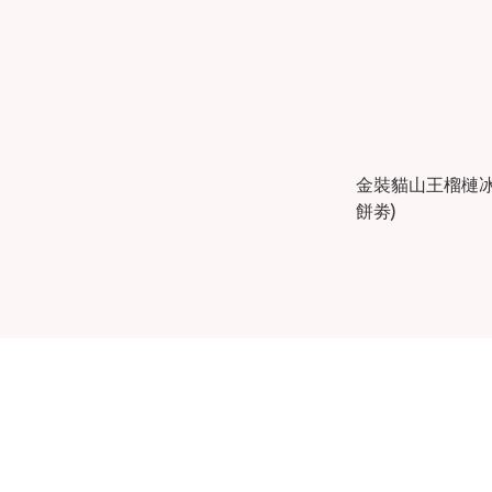
金裝貓山王榴槤冰
餅劵)