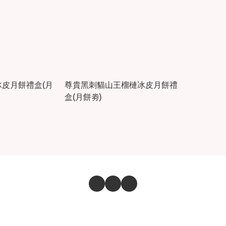
皮月餅禮盒(月
尊貴黑刺貓山王榴槤冰皮月餅禮
盒(月餅劵)