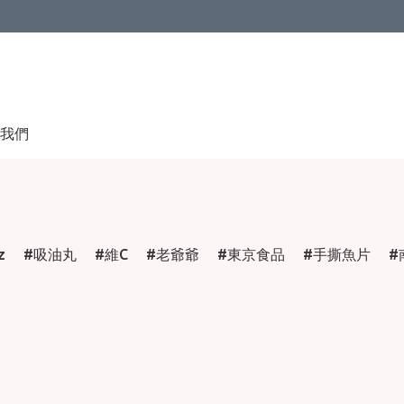
我們
z
吸油丸
維C
老爺爺
東京食品
手撕魚片