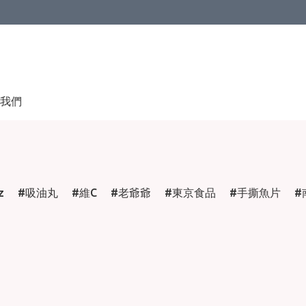
我們
z
吸油丸
維C
老爺爺
東京食品
手撕魚片