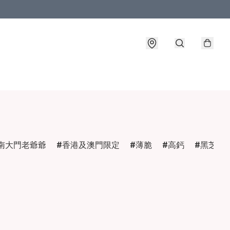
南大門老爺爺
香港及澳門限定
薄脆
高鈣
黑芝麻