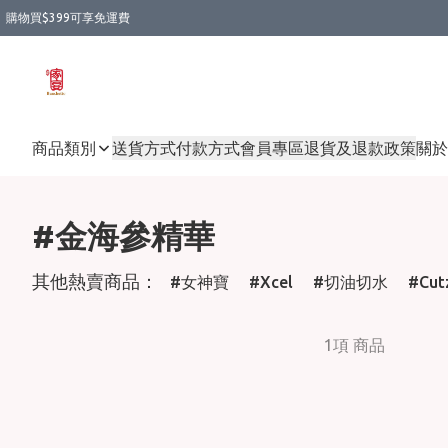
購物買$399可享免運費
商品類別
送貨方式
付款方式
會員專區
退貨及退款政策
關於
#金海參精華
其他熱賣商品：
女神寶
Xcel
切油切水
Cut
1項 商品