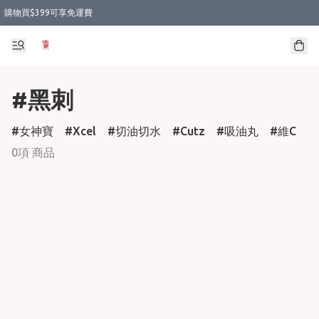
購物買$399可享免運費
#黑刺
女神寶
Xcel
切油切水
Cutz
吸油丸
維C
0項 商品